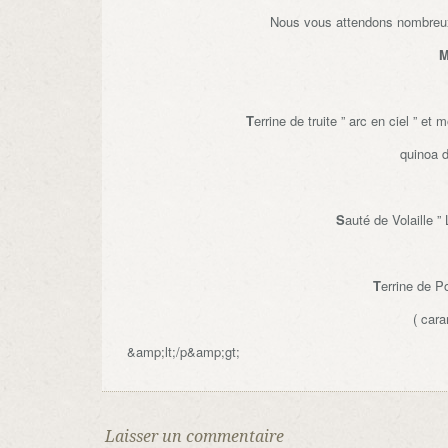
Nous vous attendons nombreu
M
T
errine de truite ” arc en ciel ” 
quinoa 
S
auté de Volaille ”
T
errine de 
( car
&amp;lt;/p&amp;gt;
Laisser un commentaire