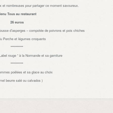
x et nombreuses pour partager ce moment savoureux.
enu Tous au restaurant
26 euros
et mousse d’asperges – compotée de poivrons et pois chiches
du Perche et légumes croquants
**********
 Label rouge ” à la Normande et sa garniture
**********
Pommes poêlées et sa glace au choix
amel beurre salé ou calvados )