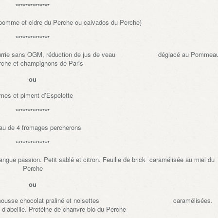
**************
pomme et cidre du Perche ou calvados du Perche)
**************
agne nourrie sans OGM, réduction de jus de veau déglacé au Pommea
rche et champignons de Paris
ou
umes et piment d’Espelette
**************
au de 4 fromages percherons
**************
angue passion. Petit sablé et citron. Feuille de brick caramélisée au miel du
Perche
ou
t praliné, mousse chocolat praliné et noisettes caramélisées.
 d’abeille. Protéine de chanvre bio du Perche