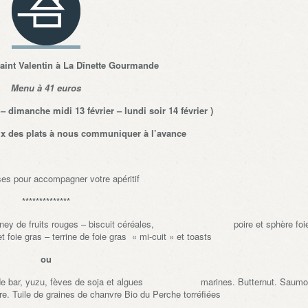
Saint Valentin à La Dînette Gourmande
Menu à 41 euros
 – dimanche midi 13 février – lundi soir 14 février )
ix des plats à nous communiquer à l’avance
s pour accompagner votre apéritif
**************
et chutney de fruits rouges – biscuit céréales, poire et sphère foi
foie gras – terrine de foie gras « mi-cuit » et toasts
ou
line de bar, yuzu, fèves de soja et algues marines. Butternut. Saum
tre. Tuile de graines de chanvre Bio du Perche torréfiées