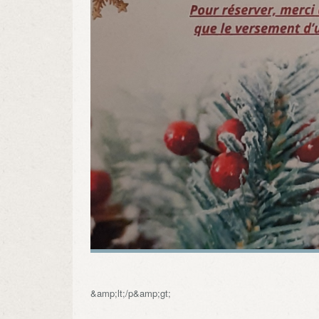
&amp;lt;/p&amp;gt;