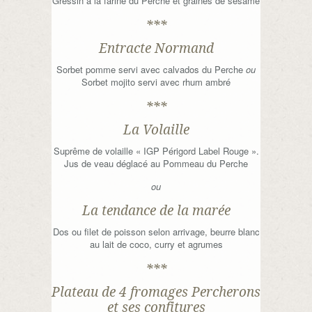
Gressin à la farine du Perche et graines de sésame
***
Entracte Normand
Sorbet pomme servi avec calvados du Perche
ou
Sorbet mojito servi avec rhum ambré
***
La Volaille
Suprême de volaille « IGP Périgord Label Rouge ».
Jus de veau déglacé au Pommeau du Perche
ou
La tendance de la marée
Dos ou filet de poisson selon arrivage, beurre blanc
au lait de coco, curry et agrumes
***
Plateau de 4 fromages Percherons
et ses confitures