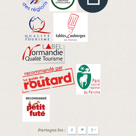
Partagez-les :
F
t
g+