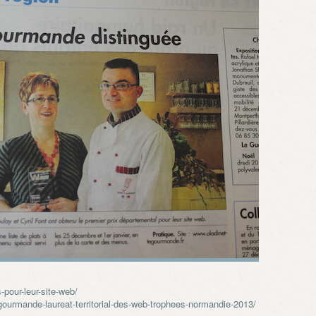
-pour-leur-site-web/
egourmande-laureat-territorial-des-web-trophees-normandie-2013/