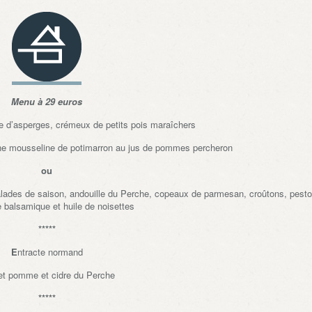
Menu à 29 euros
se d’asperges, crémeux de petits pois maraîchers
ne mousseline de potimarron au jus de pommes percheron
ou
ades de saison, andouille du Perche, copeaux de parmesan, croûtons, pesto
e balsamique et huile de noisettes
*****
E
ntracte normand
et pomme et cidre du Perche
*****