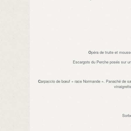
O
péra de truite et mous
Escargots du Perche posés sur u
C
arpaccio de bœuf « race Normande ». Panaché de sal
vinaigrett
Sorb