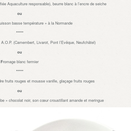
ifiée Aquaculture responsable), beurre blanc à l’encre de seiche
ou
cuisson basse température » à la Normande
*****
A.O.P. (Camembert, Livarot, Pont l’Evêque, Neufchâtel)
ou
F
romage blanc fermier
*****
ndre fruits rouges et mousse vanille, glaçage fruits rouges
ou
ube » chocolat noir, son cœur croustillant amande et meringue