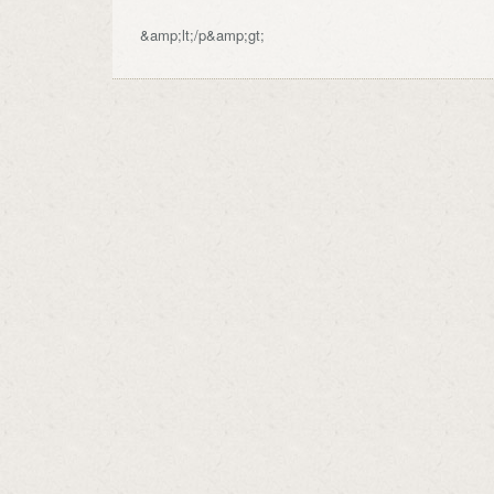
&amp;lt;/p&amp;gt;