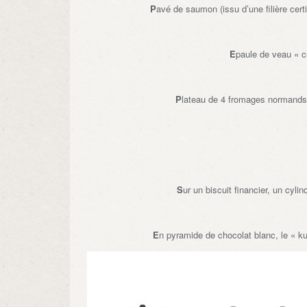
P
avé de saumon (issu d’une filière cert
E
paule de veau « 
P
lateau de 4 fromages normands 
S
ur un biscuit financier, un cyli
E
n pyramide de chocolat blanc, le « k