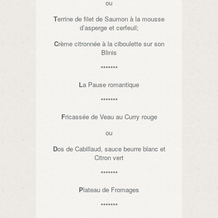
ou
T
errine de filet de Saumon à la mousse
d’asperge et cerfeuil;
C
rème citronnée à la ciboulette sur son
Blinis
*******
L
a Pause romantique
*******
F
ricassée de Veau au Curry rouge
ou
D
os de Cabillaud, sauce beurre blanc et
Citron vert
*******
P
lateau de Fromages
*******