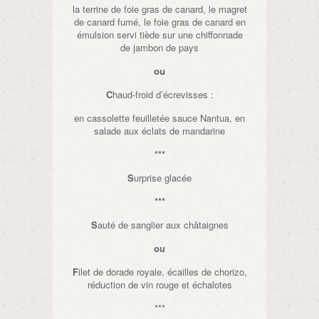
la terrine de foie gras de canard, le magret
de canard fumé, le foie gras de canard en
émulsion servi tiède sur une chiffonnade
de jambon de pays
ou
C
haud-froid d’écrevisses :
en cassolette feuilletée sauce Nantua, en
salade aux éclats de mandarine
***
S
urprise glacée
***
S
auté de sanglier aux châtaignes
ou
F
ilet de dorade royale, écailles de chorizo,
réduction de vin rouge et échalotes
***