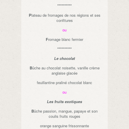
**********
P
lateau de fromages de nos régions et ses
confitures
ou
F
romage blanc fermier
**********
Le chocolat
B
ûche au chocolat noisette, vanille crème
anglaise glacée
feuillantine praliné chocolat blanc
ou
Les fruits exotiques
B
ûche passion, mangue, papaye et son
coulis fruits rouges
orange sanguine frissonnante