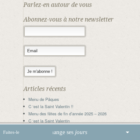
Parlez-en autour de vous
Abonnez-vous à notre newsletter
Articles récents
Menu de Pâques
C ‘est la Saint Valentin !!
Menu des fêtes de fin d’année 2025 – 2026
C ‘est la Saint Valentin
Menu des fêtes de fin d’année 2024 – 2025
mande
change ses
jours de fermeture
. Rendez vous sur la p
Faites-le
Le Weekend de Pâques à La Dînette Gourmande