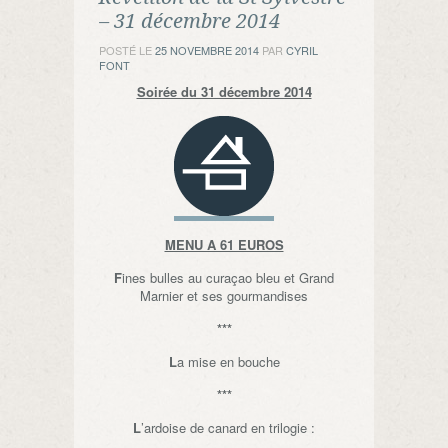
– 31 décembre 2014
POSTÉ LE
25 NOVEMBRE 2014
PAR
CYRIL
FONT
Soirée du 31 décembre 2014
MENU A 61 EUROS
F
ines bulles au curaçao bleu et Grand
Marnier et ses gourmandises
***
L
a mise en bouche
***
L
’ardoise de canard en trilogie :