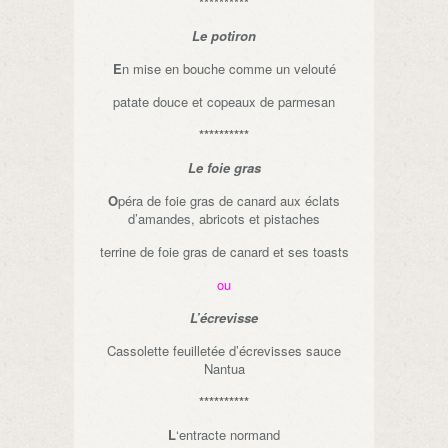
**********
Le potiron
E
n mise en bouche comme un velouté
patate douce et copeaux de parmesan
**********
Le foie gras
O
péra de foie gras de canard aux éclats
d’amandes, abricots et pistaches
terrine de foie gras de canard et ses toasts
ou
L’écrevisse
Cassolette feuilletée d’écrevisses sauce
Nantua
**********
L
‘entracte normand