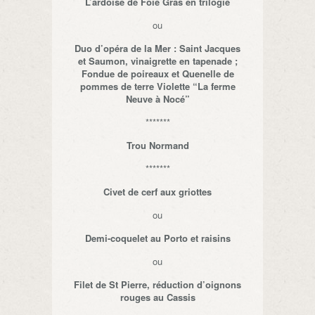
L’ardoise de Foie Gras en trilogie
ou
Duo d’opéra de la Mer : Saint Jacques
et Saumon, vinaigrette en tapenade ;
Fondue de poireaux et Quenelle de
pommes de terre Violette “La ferme
Neuve à Nocé”
*******
Trou Normand
*******
Civet de cerf aux griottes
ou
Demi-coquelet au Porto et raisins
ou
Filet de St Pierre, réduction d’oignons
rouges au Cassis