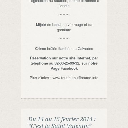
T
agliatelles au saumon, crème citronnée à
l’aneth
********
M
ijoté de boeuf au vin rouge et sa
garniture
********
C
rème brûlée flambée au Calvados
Réservation sur notre site internet, par
téléphone au 02-33-25-99-32, sur notre
Page Facebook
Plus d’infos : www.toutfeutoutflamme.info
Du 14 au 15 février 2014 :
“C’est la Saint Valentin”