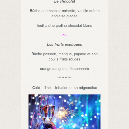
Le chocolat
B
ûche au chocolat noisette, vanille crème
anglaise glacée
feuillantine praliné chocolat blanc
ou
Les fruits exotiques
B
ûche passion, mangue, papaye et son
coulis fruits rouges
orange sanguine frissonnante
**********
C
afé – Thé – Infusion et sa mignardise