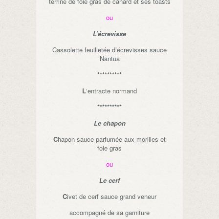
terrine de foie gras de canard et ses toasts
ou
L’écrevisse
Cassolette feuilletée d’écrevisses sauce
Nantua
**********
L
‘entracte normand
**********
Le chapon
C
hapon sauce parfumée aux morilles et
foie gras
ou
Le cerf
C
ivet de cerf sauce grand veneur
accompagné de sa garniture