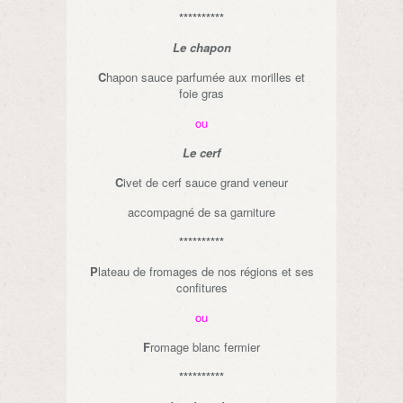
**********
Le chapon
C
hapon sauce parfumée aux morilles et
foie gras
ou
Le cerf
C
ivet de cerf sauce grand veneur
accompagné de sa garniture
**********
P
lateau de fromages de nos régions et ses
confitures
ou
F
romage blanc fermier
**********