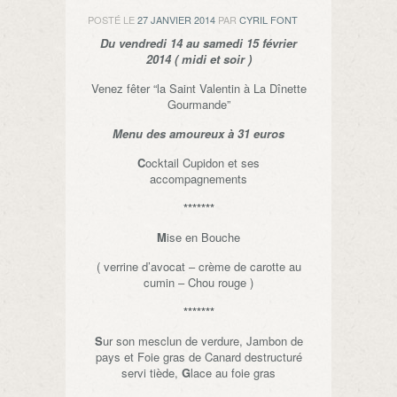
POSTÉ LE
27 JANVIER 2014
PAR
CYRIL FONT
Du vendredi 14 au samedi 15 février
2014 ( midi et soir )
Venez fêter “la Saint Valentin à La Dînette
Gourmande”
Menu des amoureux à 31 euros
C
ocktail Cupidon et ses
accompagnements
*******
M
ise en Bouche
( verrine d’avocat – crème de carotte au
cumin – Chou rouge )
*******
S
ur son mesclun de verdure, Jambon de
pays et Foie gras de Canard destructuré
servi tiède,
G
lace au foie gras