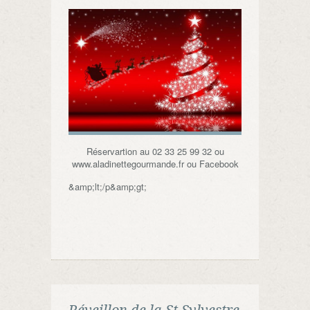
Réservartion au 02 33 25 99 32 ou
www.aladinettegourmande.fr ou Facebook
&amp;lt;/p&amp;gt;
Réveillon de la St Sylvestre