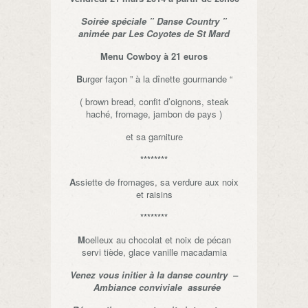
Soirée spéciale ” Danse Country ”
animée par Les Coyotes de St Mard
Menu Cowboy à 21 euros
B
urger façon ” à la dînette gourmande “
( brown bread, confit d’oignons, steak
haché, fromage, jambon de pays )
et sa garniture
********
A
ssiette de fromages, sa verdure aux noix
et raisins
********
M
oelleux au chocolat et noix de pécan
servi tiède, glace vanille macadamia
Venez vous initier à la danse country –
Ambiance conviviale assurée