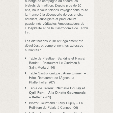
auberge de campagne ou encore les
bistrots de tradition. Depuis plus de 20
ans, nous vous faisons voyager dans toute
la France à la découverte de ces chefs,
hôteliers, aubergiste et producteurs
passionnés véritables Ambassadeurs de
l’Hospitalité et de la Gastronomie de Terroir
! ».
Les distinctions 2018 ont également été
dévoilées, et comprennent les adresses
suivantes :
Table de Prestige : Sandrine et Pascal
Bardet – Restaurant Le Gindreau à
Saint-Medard (46)
Table Gastronomique : Anne Ernwein –
Hôtel-Restaurant de l’Agneau à
Pfaffenhoffen (67)
Table de Terroir : Nathalie Boulay et
Cyril Font – A la Dinette Gourmande
à Bellême (61)
Bistrot Gourmand : Larry Dupuy – La
Potinière du Palais à Cannes (06)