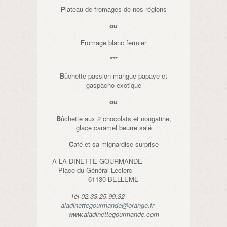
P
lateau de fromages de nos régions
ou
F
romage blanc fermier
***
B
ûchette passion-mangue-papaye et
gaspacho exotique
ou
B
ûchette aux 2 chocolats et nougatine,
glace caramel beurre salé
C
afé et sa mignardise surprise
A LA DINETTE GOURMANDE
Place du Général Leclerc
61130 BELLEME
Tél 02.33.25.99.32
aladinettegourmande@orange.fr
www.aladinettegourmande.com