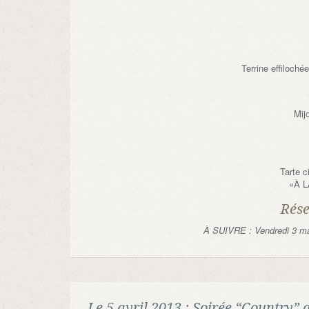
Terrine effiloch
Mij
Tarte c
«À 
Rése
À SUIVRE : Vendredi 3 m
Le 5 avril 2013 : Soirée “Countr