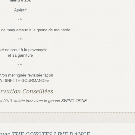
Apéritif
***
ée de maquereaux à la graine de moutarde
***
oté de bœuf à la provençale
et sa garniture
***
itron meringuée revisitée façon
LA DINETTE GOURMANDE»
rvation Conseillées
ai 2013, soirée jazz avec le groupe SWING ORNE
y” avec THE COYOTES LINE DANCE