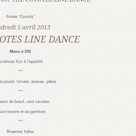
Soirée “Country”
dredi 5 avril 2013
OTES LINE DANCE
Menu à 25€
mérican fizz à l’appéritif
***
e poulet, tomate, ananas, pâtes
***
eron de boeuf, oeuf cavalier,
uce texane et sa garniture
***
Brownies follies