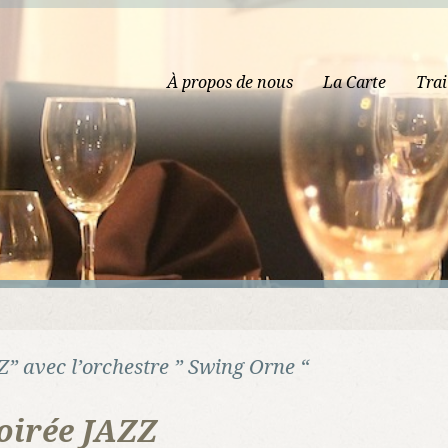
À propos de nous
La Carte
Trai
” avec l’orchestre ” Swing Orne “
oirée JAZZ