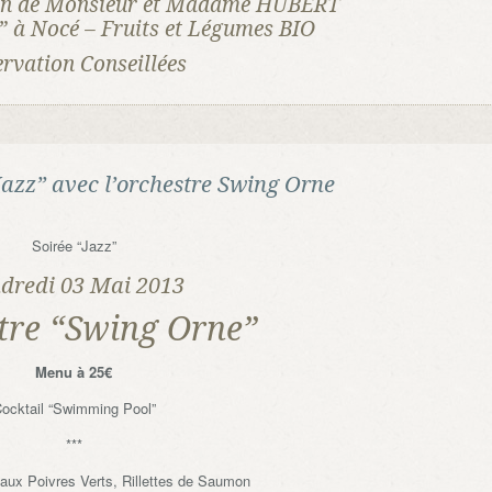
ion de Monsieur et Madame HUBERT
 à Nocé – Fruits et Légumes BIO
ervation Conseillées
Jazz” avec l’orchestre Swing Orne
Soirée “Jazz”
dredi 03 Mai 2013
tre “Swing Orne”
Menu à 25€
ocktail “Swimming Pool”
***
 aux Poivres Verts, Rillettes de Saumon