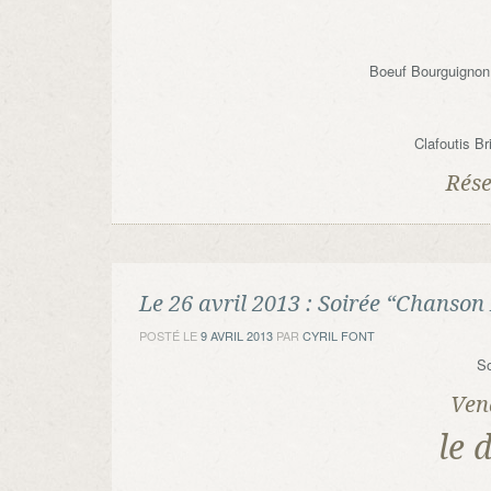
Boeuf Bourguignon 
Clafoutis B
Rése
Le 26 avril 2013 : Soirée “Chans
POSTÉ LE
9 AVRIL 2013
PAR
CYRIL FONT
So
Ven
le