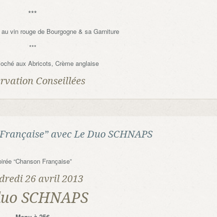
***
au vin rouge de Bourgogne & sa Garniture
***
rioché aux Abricots, Crème anglaise
rvation Conseillées
on Française” avec Le Duo SCHNAPS
irée “Chanson Française”
dredi 26 avril 2013
 duo SCHNAPS
Menu à 25€