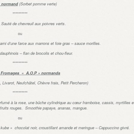
e normand
(Sorbet pomme verte)
**********
:
Sauté de chevreuil aux poivres verts
.
ou
rni d’une farce aux marrons et foie gras – sauce morilles.
 dauphinois – flan de brocolis et chou-fleur.
**********
e Fromages « A.O.P » normands
Livarot, Neufchâtel, Chèvre frais, Petit Percheron)
**********
rfumé à la rose, une bûche cylindrique au cœur framboise, cassis, myrtilles e
 fruits rouges. Smoothie papaye, ananas, mangue.
ou
 kube » chocolat noir, croustillant amande et meringue – Cappuccino givré.