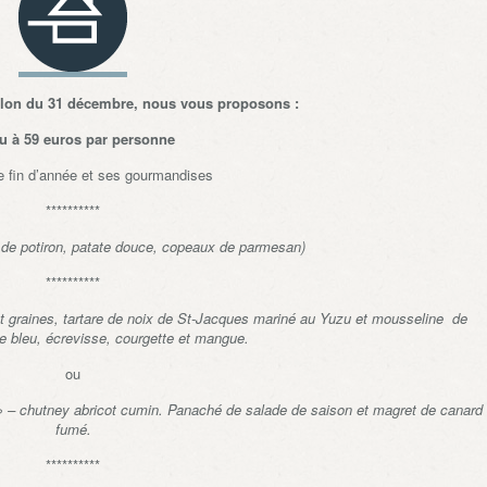
illon du 31 décembre, nous vous proposons :
u à 59 euros par personne
e fin d’année et ses gourmandises
**********
 de potiron, patate douce, copeaux de parmesan)
**********
et graines, tartare de noix de St-Jacques mariné au Yuzu et mousseline de
e bleu, écrevisse, courgette et mangue.
ou
t » – chutney abricot cumin. Panaché de salade de saison et magret de canard
fumé.
**********