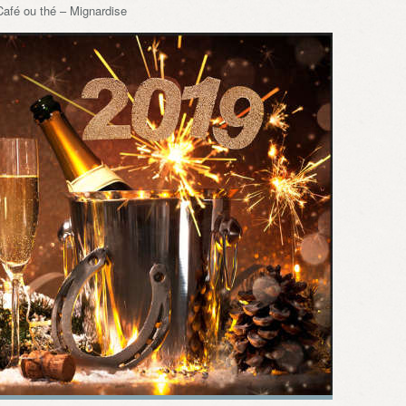
Café ou thé – Mignardise