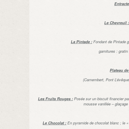
Entract
Le Chevreuil 
La Pintade :
Fondant de Pintade ga
garnitures : gratin
Plateau d
(Camembert, Pont L’évêque, 
Les Fruits Rouges :
Posée sur un biscuit financier pa
mousse vanillée – glaçage
Le Chocolat :
En pyramide de chocolat blanc ; le «