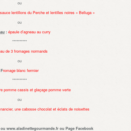
ou
sauce lentillons du Perche et lentilles noires « Belluga »
ou
eau
:
épaule d’agneau au curry
**********
eau de 3 fromages normands
ou
F
romage blanc fermier
**********
re pomme cassis et glaçage pomme verte
ou
financier, une cabosse chocolat et éclats de noisettes
32 ou www.aladinettegourmande.fr ou Page Facebook