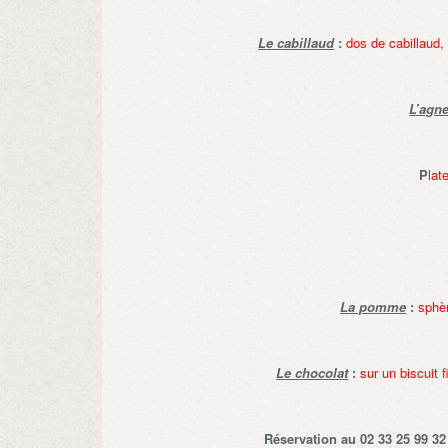
L
e cabillaud
:
dos de cabillaud, 
L
’agn
P
lat
L
a pomme
:
sphè
L
e chocolat
:
sur un biscuit 
Réservation au 02 33 25 99 