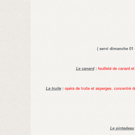
( servi dimanche 01
L
e canard
:
feuilleté de canard e
L
a truite
:
opéra de truite et asperges, concentré 
L
e pintadeau