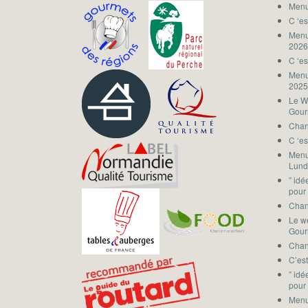
Menu
C ‘es
Menu
202
C ‘es
Menu
202
Le W
Gou
Chan
C ‘es
Menu
Lund
” id
pour 
Chan
Le w
Gou
Chan
C’est
” id
pour
Menu