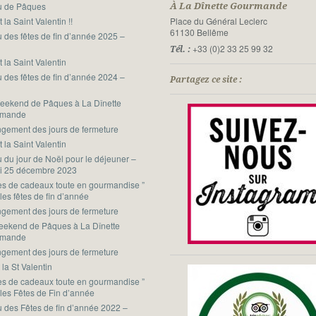
 de Pâques
À La Dînette Gourmande
t la Saint Valentin !!
Place du Général Leclerc
61130 Bellême
 des fêtes de fin d’année 2025 –
6
+33 (0)2 33 25 99 32
Tél. :
t la Saint Valentin
 des fêtes de fin d’année 2024 –
Partagez ce site :
5
eekend de Pâques à La Dînette
rmande
gement des jours de fermeture
t la Saint Valentin
 du jour de Noël pour le déjeuner –
i 25 décembre 2023
ées de cadeaux toute en gourmandise ”
les fêtes de fin d’année
gement des jours de fermeture
eekend de Pâques à La Dînette
rmande
gement des jours de fermeture
 la St Valentin
ées de cadeaux toute en gourmandise ”
 les Fêtes de Fin d’année
 des Fêtes de fin d’année 2022 –