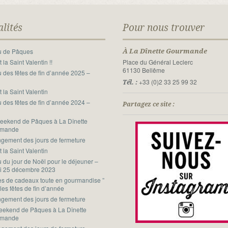
alités
Pour nous trouver
 de Pâques
À La Dînette Gourmande
t la Saint Valentin !!
Place du Général Leclerc
61130 Bellême
 des fêtes de fin d’année 2025 –
6
+33 (0)2 33 25 99 32
Tél. :
t la Saint Valentin
 des fêtes de fin d’année 2024 –
Partagez ce site :
5
eekend de Pâques à La Dînette
rmande
gement des jours de fermeture
t la Saint Valentin
 du jour de Noël pour le déjeuner –
i 25 décembre 2023
ées de cadeaux toute en gourmandise ”
les fêtes de fin d’année
gement des jours de fermeture
eekend de Pâques à La Dînette
rmande