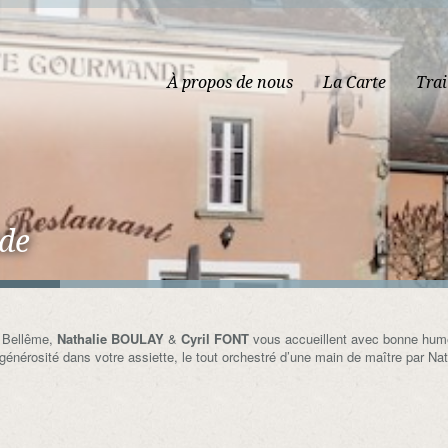
À propos de nous
La Carte
Trai
de
e Bellême,
Nathalie BOULAY
&
Cyril FONT
vous accueillent avec bonne hume
générosité dans votre assiette, le tout orchestré d’une main de maître par Nat