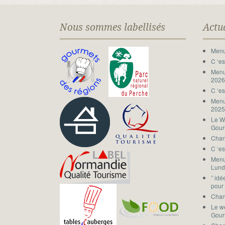
Nous sommes labellisés
Actu
Menu
C ‘es
Menu
202
C ‘es
Menu
202
Le W
Gou
Chan
C ‘es
Menu
Lund
” id
pour 
Chan
Le w
Gou