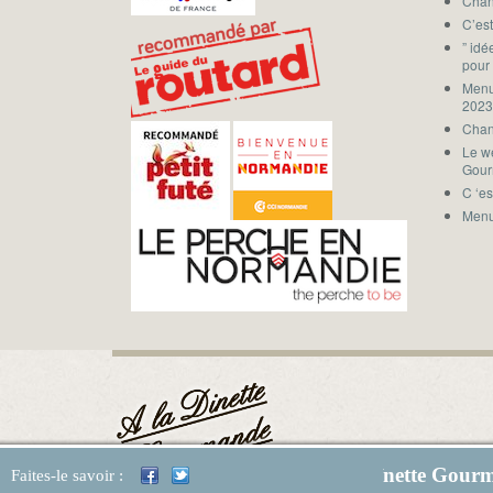
Chan
C’est
” id
pour
Menu
202
Chan
Le w
Gou
C ‘es
Menu
À la Dînette Gour
Faites-le savoir :